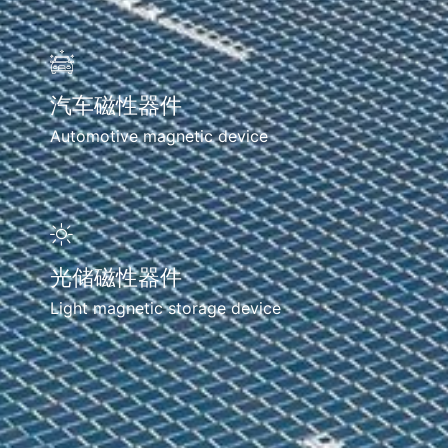
汽车磁性器件
Automotive magnetic device
光储磁性器件
Light magnetic storage device