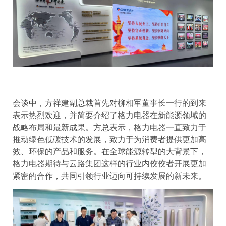
会谈中，方祥建副总裁首先对柳相军董事长一行的到来
表示热烈欢迎，并简要介绍了格力电器在新能源领域的
战略布局和最新成果。方总表示，格力电器一直致力于
推动绿色低碳技术的发展，致力于为消费者提供更加高
效、环保的产品和服务。在全球能源转型的大背景下，
格力电器期待与云路集团这样的行业内佼佼者开展更加
紧密的合作，共同引领行业迈向可持续发展的新未来。