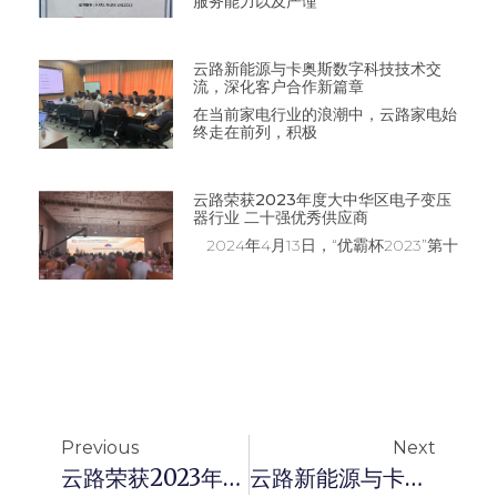
服务能力以及严谨
云路新能源与卡奥斯数字科技技术交
流，深化客户合作新篇章
在当前家电行业的浪潮中，云路家电始
终走在前列，积极
云路荣获2023年度大中华区电子变压
器行业 二十强优秀供应商
2024年4月13日，“优霸杯2023”第十
Previous
Next
云路荣获2023年度大中华区电子变压器行业 二十强优秀供应商
云路新能源与卡奥斯数字科技技术交流，深化客户合作新篇章