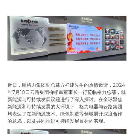
近日，应格力集团副总裁方祥建先生的热情邀请，2024
年7月10日云路集团柳相军董事长一行莅临格力总部，就
新能源与可持续发展议题进行了深入探讨。在全球聚焦
新能源和可持续发展的大环境下，格力电器与云路集团
均表达了在新能源技术、绿色制造等领域展开深度合作
的意愿，以及共同推进可持续发展目标的实现。