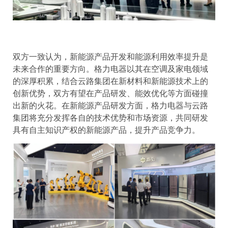
双方一致认为，新能源产品开发和能源利用效率提升是
未来合作的重要方向。格力电器以其在空调及家电领域
的深厚积累，结合云路集团在新材料和新能源技术上的
创新优势，双方有望在产品研发、能效优化等方面碰撞
出新的火花。在新能源产品研发方面，格力电器与云路
集团将充分发挥各自的技术优势和市场资源，共同研发
具有自主知识产权的新能源产品，提升产品竞争力。