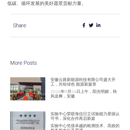
低碳、循环发展的美好愿景贡献力量。
Share:
More Posts
安徽云路新能源科技有限公司盛大开
工，共绘绿色 能源新篇章
2024年9月24日上午，阳光明媚，秋
风送爽，安徽
实验中心荣获海信日立试验能力星级认
可书，深化合作再启新篇
实验中心凭借卓越的检测技术、高效的