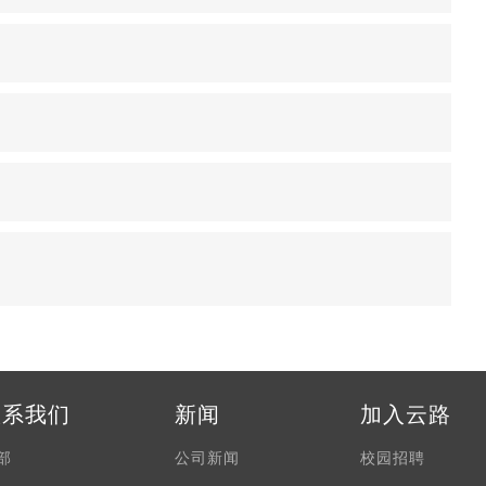
联系我们
新闻
加入云路
部
公司新闻
校园招聘