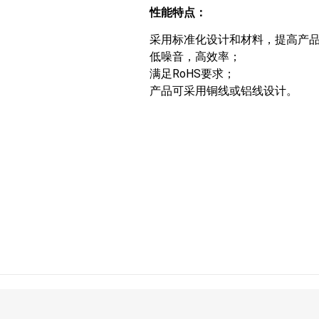
性能特点：
采用标准化设计和材料，提高产
低噪音，高效率；
满足RoHS要求；
产品可采用铜线或铝线设计。