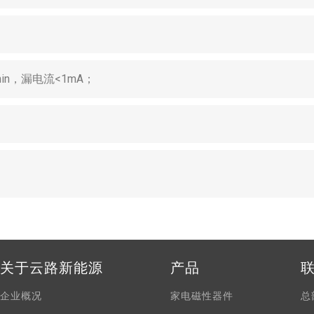
min，漏电流<1mA；
关于云路新能源
产品
企业概况
家电磁性器件
总