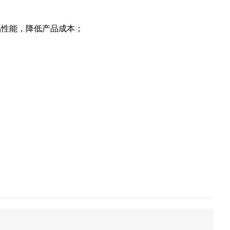
品性能，降低产品成本；