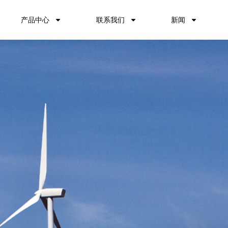
产品中心
联系我们
新闻