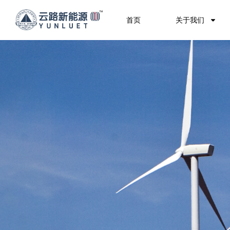
首页
关于我们