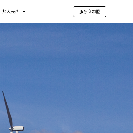
加入云路
服务商加盟