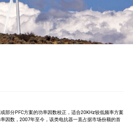
部分PFC方案的功率因数校正，适合20KHz较低频率方案
率因数，2007年至今，该类电抗器一直占据市场份额的首