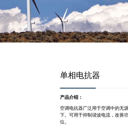
单相电抗器
产品介绍：
空调电抗器广泛用于空调中的无源或
下。可用于抑制谐波电流，改善功
位。